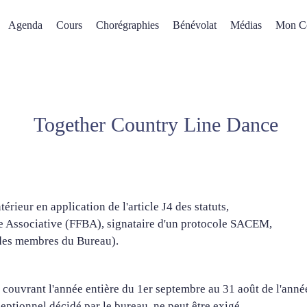
Agenda
Cours
Chorégraphies
Bénévolat
Médias
Mon C
Together Country Line Dance
érieur en application de l'article J4 des statuts,
 Vie Associative (FFBA), signataire d'un protocole SACEM,
des membres du Bureau).
 couvrant l'année entière du 1er septembre au 31 août de l'anné
ptionnel décidé par le bureau, ne peut être exigé.