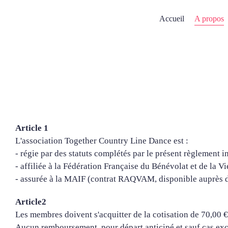
Passer
au
A propos
Accueil
contenu
Article 1
L'association Together Country Line Dance est :
- régie par des statuts complétés par le présent règlement int
- affiliée à la Fédération Française du Bénévolat et de la
- assurée à la MAIF (contrat RAQVAM, disponible auprès 
Article2
Les membres doivent s'acquitter de la cotisation de 70,00 €
Aucun remboursement, pour départ anticipé et sauf cas exce