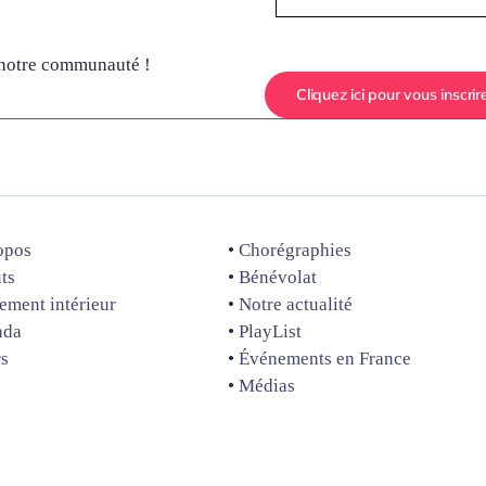
e notre communauté !
Cliquez ici pour vous inscrir
opos
•
Chorégraphies
uts
•
Bénévolat
ement intérieur
•
Notre actualité
nda
•
PlayList
s
•
Événements en France
•
Médias