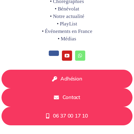
•
Chorégraphies
•
Bénévolat
•
Notre actualité
•
PlayList
•
Événements en France
•
Médias
Adhésion
Contact
06 37 00 17 10