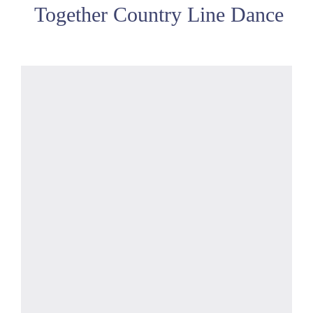
Together Country Line Dance
Chorégraphies
Bénévolat
Médias
Mon Compte
Actualités