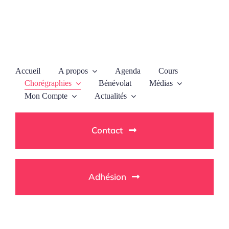
Passer
au
contenu
Accueil
A propos
Agenda
Cours
Chorégraphies
Bénévolat
Médias
Mon Compte
Actualités
Contact
Adhésion