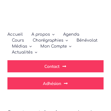
Passer
au
contenu
Accueil
A propos
Agenda
Cours
Chorégraphies
Bénévolat
Médias
Mon Compte
Actualités
Contact
Adhésion