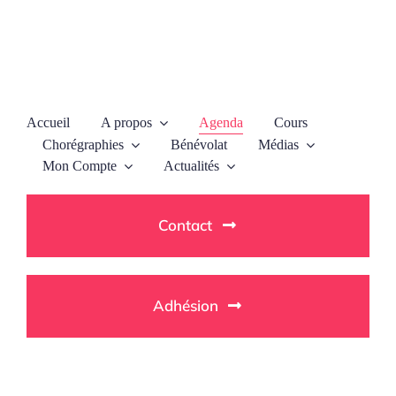
Passer
au
contenu
Accueil
A propos
Agenda
Cours
Chorégraphies
Bénévolat
Médias
Mon Compte
Actualités
Contact
Adhésion