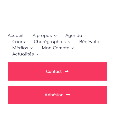
Passer
au
contenu
Accueil
A propos
Agenda
Cours
Chorégraphies
Bénévolat
Médias
Mon Compte
Actualités
Contact
Adhésion